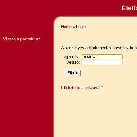
Élet
Home
» Login
Vissza a pontokhoz
A személyes adatok megtekintéséhez be ke
Login név:
Jelszó:
Elfelejtette a jelszavát?