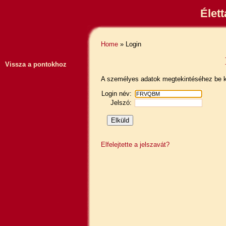
Élet
Home
» Login
Vissza a pontokhoz
A személyes adatok megtekintéséhez be ke
Login név:
Jelszó:
Elfelejtette a jelszavát?