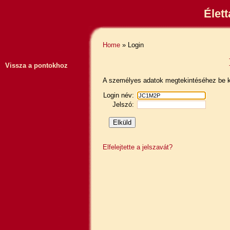
Élet
Home
» Login
Vissza a pontokhoz
A személyes adatok megtekintéséhez be ke
Login név:
Jelszó:
Elfelejtette a jelszavát?