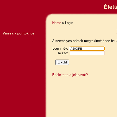
Élet
Home
» Login
Vissza a pontokhoz
A személyes adatok megtekintéséhez be ke
Login név:
Jelszó:
Elfelejtette a jelszavát?