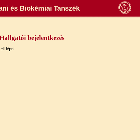
tani és Biokémiai Tanszék
Hallgatói bejelentkezés
ll lépni