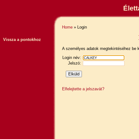
Élet
Home
» Login
Vissza a pontokhoz
A személyes adatok megtekintéséhez be ke
Login név:
Jelszó:
Elfelejtette a jelszavát?