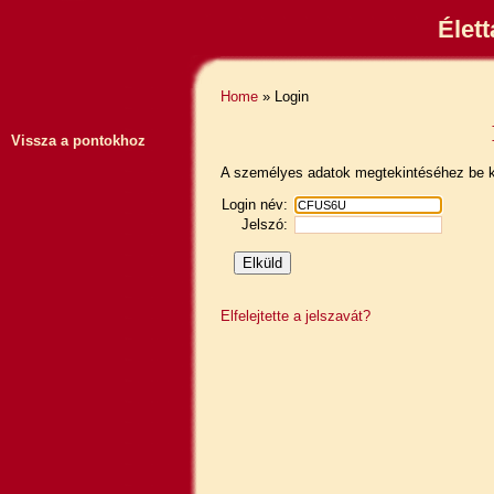
Élet
Home
» Login
Vissza a pontokhoz
A személyes adatok megtekintéséhez be ke
Login név:
Jelszó:
Elfelejtette a jelszavát?