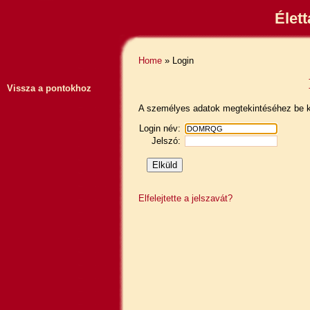
Élet
Home
» Login
Vissza a pontokhoz
A személyes adatok megtekintéséhez be ke
Login név:
Jelszó:
Elfelejtette a jelszavát?