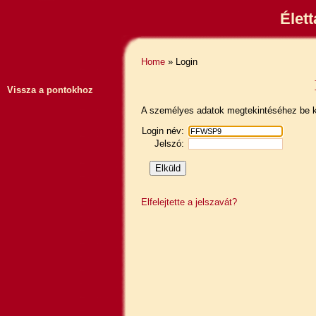
Élet
Home
» Login
Vissza a pontokhoz
A személyes adatok megtekintéséhez be ke
Login név:
Jelszó:
Elfelejtette a jelszavát?