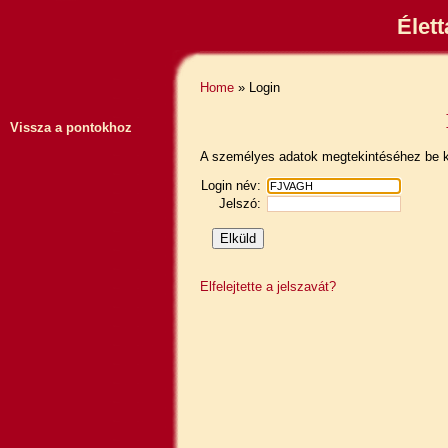
Élet
Home
» Login
Vissza a pontokhoz
A személyes adatok megtekintéséhez be ke
Login név:
Jelszó:
Elfelejtette a jelszavát?