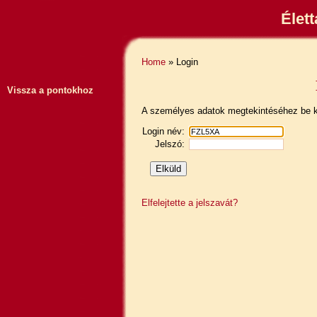
Élet
Home
» Login
Vissza a pontokhoz
A személyes adatok megtekintéséhez be ke
Login név:
Jelszó:
Elfelejtette a jelszavát?