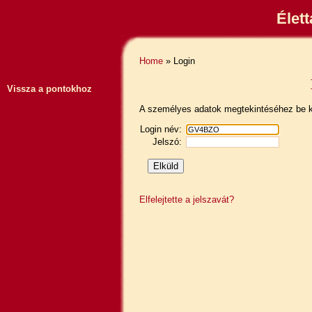
Élet
Home
» Login
Vissza a pontokhoz
A személyes adatok megtekintéséhez be ke
Login név:
Jelszó:
Elfelejtette a jelszavát?