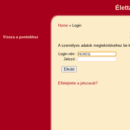
Élet
Home
» Login
Vissza a pontokhoz
A személyes adatok megtekintéséhez be ke
Login név:
Jelszó:
Elfelejtette a jelszavát?