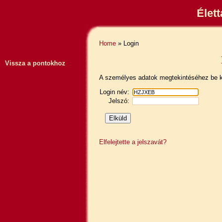
Élet
Home
» Login
Vissza a pontokhoz
A személyes adatok megtekintéséhez be ke
Login név:
Jelszó:
Elfelejtette a jelszavát?