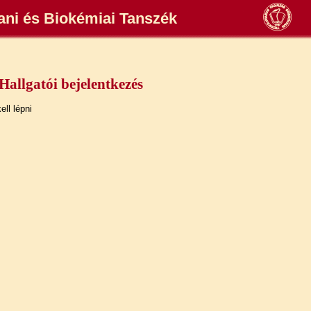
tani és Biokémiai Tanszék
Hallgatói bejelentkezés
ll lépni