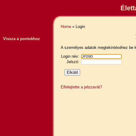
Élet
Home
» Login
Vissza a pontokhoz
A személyes adatok megtekintéséhez be ke
Login név:
Jelszó:
Elfelejtette a jelszavát?