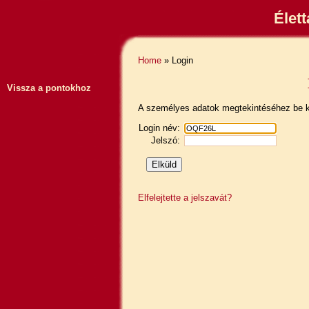
Élet
Home
» Login
Vissza a pontokhoz
A személyes adatok megtekintéséhez be ke
Login név:
Jelszó:
Elfelejtette a jelszavát?