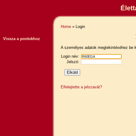
Élet
Home
» Login
Vissza a pontokhoz
A személyes adatok megtekintéséhez be ke
Login név:
Jelszó:
Elfelejtette a jelszavát?