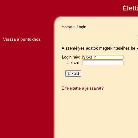
Élet
Home
» Login
Vissza a pontokhoz
A személyes adatok megtekintéséhez be ke
Login név:
Jelszó:
Elfelejtette a jelszavát?