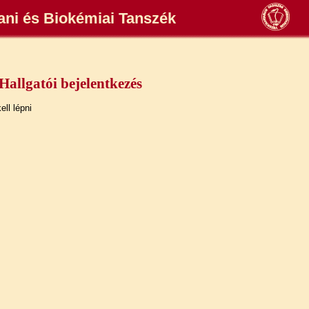
tani és Biokémiai Tanszék
Hallgatói bejelentkezés
ll lépni