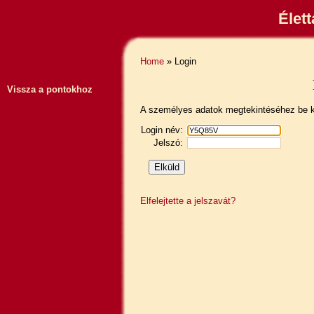
Élet
Home
» Login
Vissza a pontokhoz
A személyes adatok megtekintéséhez be ke
Login név:
Jelszó:
Elfelejtette a jelszavát?