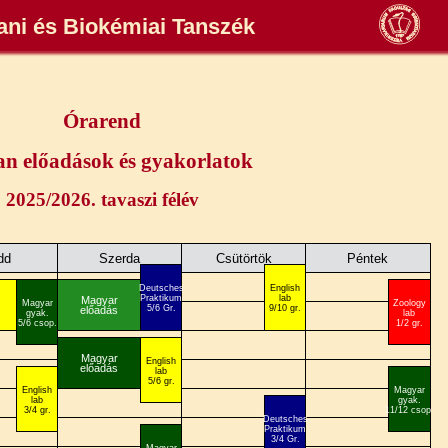
tani és Biokémiai Tanszék
Órarend
an előadások és gyakorlatok
2025/2026. tavaszi félév
dd
Szerda
Csütörtök
Péntek
Deutsches
English
Praktikum
lab
Magyar
Magyar
Zoology
5/6 Gr.
9/10 gr.
előadás
gyak.
lab
5/6 csop.
1/2 gr.
Magyar
English
előadás
lab
5/6 gr.
English
Magyar
lab
gyak.
3/4 gr.
11/12 csop.
Deutsches
Praktikum
3/4 Gr.
Magyar