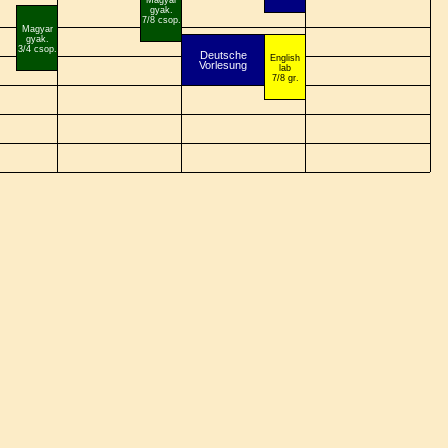
gyak.
7/8 csop.
Magyar
gyak.
3/4 csop.
Deutsche
English
Vorlesung
lab
7/8 gr.