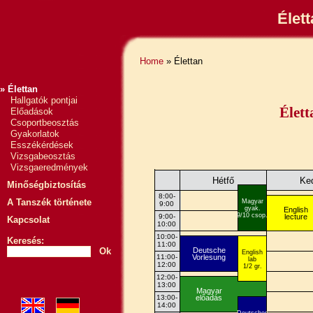
Élet
Home
» Élettan
» Élettan
Hallgatók pontjai
Élett
Előadások
Csoportbeosztás
Gyakorlatok
Esszékérdések
Vizsgabeosztás
Vizsgaeredmények
Hétfő
Ke
Minőségbiztosítás
8:00-
A Tanszék története
Magyar
9:00
gyak.
English
9/10 csop.
lecture
9:00-
Kapcsolat
10:00
10:00-
Keresés:
11:00
Deutsche
Ok
English
Vorlesung
11:00-
lab
12:00
1/2 gr.
12:00-
13:00
Magyar
előadás
13:00-
14:00
Deutsches