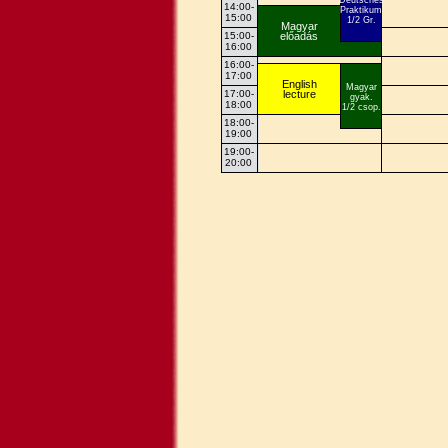
14:00-
Praktikum
15:00
1/2 Gr.
Magyar
előadás
15:00-
16:00
16:00-
17:00
English
Magyar
lecture
17:00-
gyak.
18:00
1/2 csop.
18:00-
19:00
19:00-
20:00