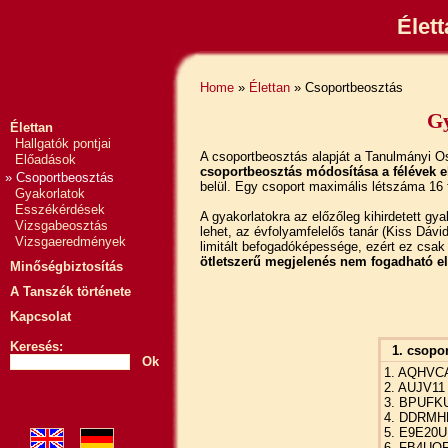
Élet
Home
»
Élettan
» Csoportbeosztás
Gy
Élettan
Hallgatók pontjai
A csoportbeosztás alapját a Tanulmányi Osz
Előadások
csoportbeosztás módosítása a félévek 
» Csoportbeosztás
belül. Egy csoport maximális létszáma 16 
Gyakorlatok
Esszékérdések
A gyakorlatokra az előzőleg kihirdetett gyak
Vizsgabeosztás
lehet, az évfolyamfelelős tanár (Kiss Dáv
Vizsgaeredmények
limitált befogadóképessége, ezért ez csak 
ötletszerű megjelenés nem fogadható el
Minőségbiztosítás
A Tanszék története
Kapcsolat
Keresés:
1. csopor
Ok
1. AQHVC
2. AUJV11
3. BPUFK
4. DDRMH
5. E9E20U
6. FB4UQ