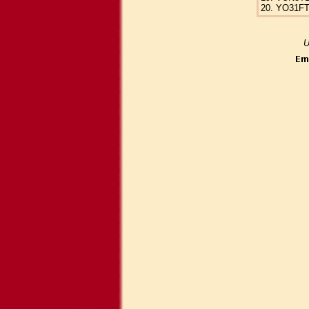
20. YO31F
U