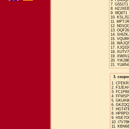
7. G551T1
8. HZJXE
9. I8Q6T1
10. KSLJ5
11. MPTJ
12. ND1Q
13. OQF26
14. SHIZK
15. VQUR
16. WAJQ
17. XJQ3
18. XUTV
19. XW0V
20. YIK28
21. YLW5
3. csopo
1. CFEKR
2. F3JEA
3. FC1PB
4. FFWSP
5. GKUA9
6. GKZQQ
7. HGT4T
8. HPRP
9. HSE7O
10. I7V78
11. KBN6