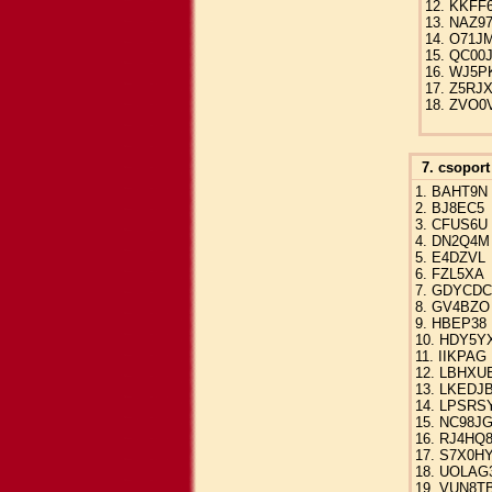
12. KKFF
13. NAZ9
14. O71J
15. QC00
16. WJ5P
17. Z5RJ
18. ZVO0
7. csoport
1. BAHT9N
2. BJ8EC5
3. CFUS6U
4. DN2Q4M
5. E4DZVL
6. FZL5XA
7. GDYCDC
8. GV4BZO
9. HBEP38
10. HDY5Y
11. IIKPAG
12. LBHXU
13. LKEDJ
14. LPSRS
15. NC98J
16. RJ4HQ
17. S7X0H
18. UOLAG
19. VUN8T